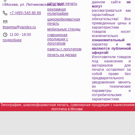
данном сайте
не
офсетная печать
могут
рекламная
рассматриваться как
+7 (495) 545 86 99
полиграфия
гарантийные
обязательства! Все
широкоформатная
приведенные цены и
печать
tmagma@yandex.ru
характеристики
мобильные стенды
товаров носят
11:00 - 18:00
сувенирная
исключительно
продукция с
ознакомительный
подробнее
логотипом
характер и
не
являются публичной
пакеты с логотипом
офертой
!
печать на дисках
Изготовители товаров
под нанесение и
материалов для
печати оставляют за
собой право без
предварительного
уведомления менять
их технические
параметры и
потребительские
характеристики.
Типография, широкоформатная печать, сувенирная продукция с нанесением
логотипа в Москве.