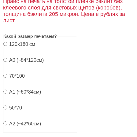
Прайс на печать на толстой пленке бэклит без
клеевого слоя для световых щитов (коробов),
толщина бэклита 205 микрон. Цена в рублях за
лист.
Какой размер печатаем?
120х180 см
А0 (~84*120см)
70*100
А1 (~60*84см)
50*70
А2 (~42*60см)