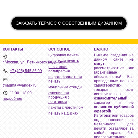
ЗАКАЗАТЬ ТЕРМОС С СОБСТВЕННЫМ ДИЗАЙНОМ
КОНТАКТЫ
ОСНОВНОЕ
ВАЖНО
цифровая печать
Никакие сведения на
данном сайте
не
офсетная печать
могут
рекламная
рассматриваться как
+7 (495) 545 86 99
полиграфия
гарантийные
обязательства! Все
широкоформатная
приведенные цены и
печать
tmagma@yandex.ru
характеристики
мобильные стенды
товаров носят
11:00 - 18:00
сувенирная
исключительно
продукция с
ознакомительный
подробнее
логотипом
характер и
не
являются публичной
пакеты с логотипом
офертой
!
печать на дисках
Изготовители товаров
под нанесение и
материалов для
печати оставляют за
собой право без
предварительного