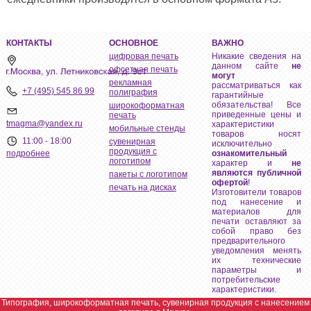
КОНТАКТЫ
ОСНОВНОЕ
ВАЖНО
цифровая печать
Никакие сведения на
данном сайте
не
офсетная печать
могут
рекламная
рассматриваться как
+7 (495) 545 86 99
полиграфия
гарантийные
обязательства! Все
широкоформатная
приведенные цены и
печать
tmagma@yandex.ru
характеристики
мобильные стенды
товаров носят
11:00 - 18:00
сувенирная
исключительно
продукция с
ознакомительный
подробнее
логотипом
характер и
не
являются публичной
пакеты с логотипом
офертой
!
печать на дисках
Изготовители товаров
под нанесение и
материалов для
печати оставляют за
собой право без
предварительного
уведомления менять
их технические
параметры и
потребительские
характеристики.
Типография, широкоформатная печать, сувенирная продукция с нанесением