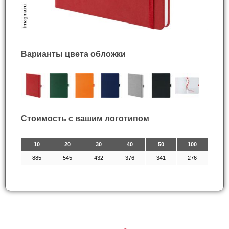
Варианты цвета обложки
Стоимость с вашим логотипом
10
20
30
40
50
100
885
545
432
376
341
276