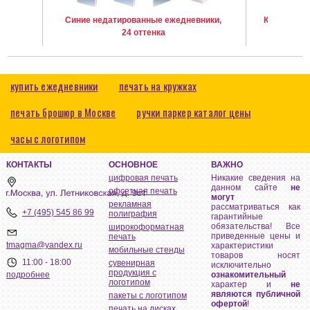
Синие недатированные ежедневники,
Красные н
24 оттенка
купить ежедневники
печать на кружках
печать брошюр в Москве
ручки паркер каталог цены
часы с логотипом
КОНТАКТЫ
ОСНОВНОЕ
ВАЖНО
цифровая печать
Никакие сведения на
данном сайте
не
офсетная печать
могут
рекламная
рассматриваться как
+7 (495) 545 86 99
полиграфия
гарантийные
обязательства! Все
широкоформатная
приведенные цены и
печать
tmagma@yandex.ru
характеристики
мобильные стенды
товаров носят
11:00 - 18:00
сувенирная
исключительно
продукция с
ознакомительный
подробнее
логотипом
характер и
не
являются публичной
пакеты с логотипом
офертой
!
печать на дисках