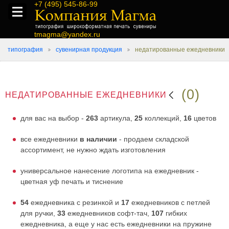
+7 (495) 545-86-99
tmagma@yandex.ru
типография
сувенирная продукция
недатированные ежедневники
(0)
НЕДАТИРОВАННЫЕ ЕЖЕДНЕВНИКИ
для вас на выбор -
263
артикула,
25
коллекций,
16
цветов
все ежедневники
в наличии
- продаем складской
ассортимент, не нужно ждать изготовления
универсальное нанесение логотипа на ежедневник -
цветная уф печать и тиснение
54
ежедневника с резинкой и
17
ежедневников с петлей
для ручки,
33
ежедневников софт-тач,
107
гибких
ежедневника, а еще у нас есть ежедневники на пружине