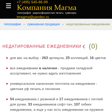
+7 (495) 545-86-99
tmagma@yandex.ru
типография
сувенирная продукция
недатированные ежедневники
(0)
НЕДАТИРОВАННЫЕ ЕЖЕДНЕВНИКИ
для вас на выбор -
263
артикула,
25
коллекций,
16
цветов
все ежедневники
в наличии
- продаем складской
ассортимент, не нужно ждать изготовления
универсальное нанесение логотипа на ежедневник -
цветная уф печать и тиснение
54
ежедневника с резинкой и
17
ежедневников с петлей
для ручки,
33
ежедневников софт-тач,
107
гибких
ежедневника, а еще у нас есть ежедневники на пружине