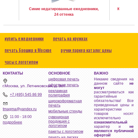
Синие недатированные ежедневники,
Красные н
24 оттенка
купить ежедневники
печать на кружках
печать брошюр в Москве
ручки паркер каталог цены
часы с логотипом
КОНТАКТЫ
ОСНОВНОЕ
ВАЖНО
цифровая печать
Никакие сведения на
данном сайте
не
офсетная печать
могут
рекламная
рассматриваться как
+7 (495) 545 86 99
полиграфия
гарантийные
обязательства! Все
широкоформатная
приведенные цены и
печать
tmagma@yandex.ru
характеристики
мобильные стенды
товаров носят
11:00 - 18:00
сувенирная
исключительно
продукция с
ознакомительный
подробнее
логотипом
характер и
не
являются публичной
пакеты с логотипом
офертой
!
печать на дисках