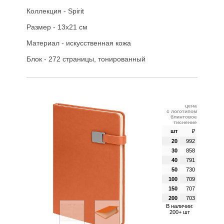
Коллекция - Spirit
Размер - 13х21 см
Материал - искусственная кожа
Блок - 272 страницы, тонированный
цена
с логотипом
блинтовое
тиснение
шт
₽
20
992
30
858
40
791
50
730
100
709
150
707
200
703
В наличии:
200+ шт