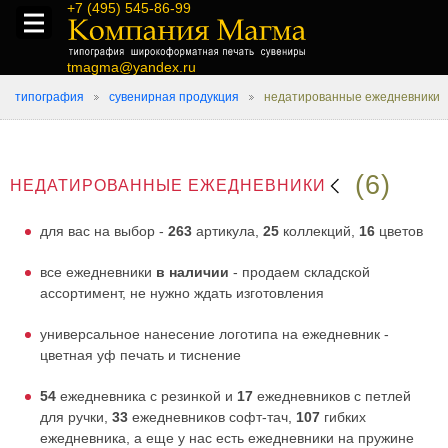
+7 (495) 545-86-99
tmagma@yandex.ru
типография
сувенирная продукция
недатированные ежедневники
(6)
НЕДАТИРОВАННЫЕ ЕЖЕДНЕВНИКИ
для вас на выбор -
263
артикула,
25
коллекций,
16
цветов
все ежедневники
в наличии
- продаем складской
ассортимент, не нужно ждать изготовления
универсальное нанесение логотипа на ежедневник -
цветная уф печать и тиснение
54
ежедневника с резинкой и
17
ежедневников с петлей
для ручки,
33
ежедневников софт-тач,
107
гибких
ежедневника, а еще у нас есть ежедневники на пружине