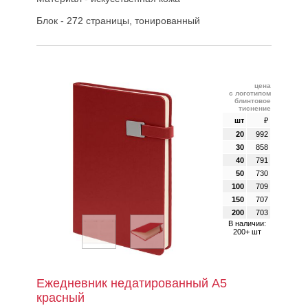
Блок - 272 страницы, тонированный
цена
с логотипом
блинтовое
тиснение
шт
₽
20
992
30
858
40
791
50
730
100
709
150
707
200
703
В наличии:
200+ шт
Ежедневник недатированный А5
красный