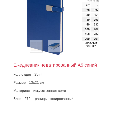
тиснение
шт
₽
20
992
30
858
40
791
50
730
100
709
150
707
200
703
В наличии:
200+ шт
Ежедневник недатированный А5 синий
Коллекция - Spirit
Размер - 13х21 см
Материал - искусственная кожа
Блок - 272 страницы, тонированный