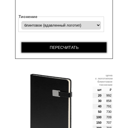
Тиснение
ПЕРЕСЧИТАТЬ
цена
с логотипом
блинтовое
тиснение
шт
₽
20
992
30
858
40
791
50
730
100
709
150
707
200
703