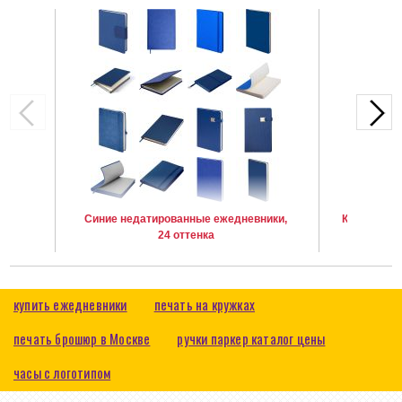
Синие недатированные ежедневники,
Красные н
24 оттенка
купить ежедневники
печать на кружках
печать брошюр в Москве
ручки паркер каталог цены
часы с логотипом