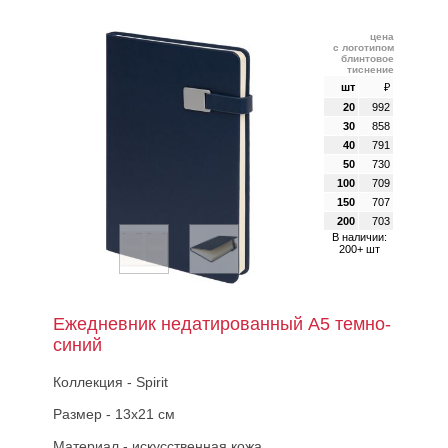
цена
с логотипом
блинтовое
тиснение
шт
₽
20
992
30
858
40
791
50
730
100
709
150
707
200
703
В наличии:
200+ шт
Ежедневник недатированный А5 темно-
синий
Коллекция - Spirit
Размер - 13х21 см
Материал - искусственная кожа